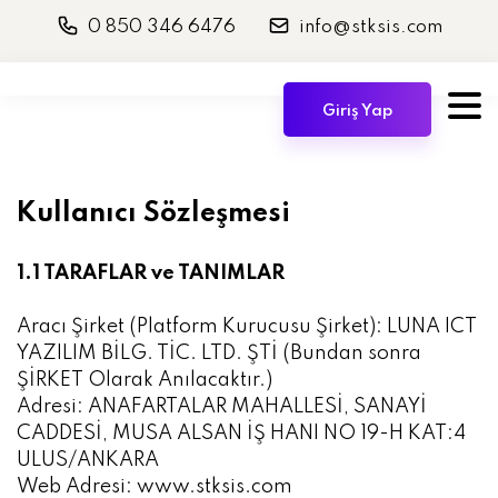
0 850 346 6476
info@stksis.com
Giriş Yap
Kullanıcı Sözleşmesi
1.1 TARAFLAR ve TANIMLAR
Aracı Şirket (Platform Kurucusu Şirket): LUNA ICT
YAZILIM BİLG. TİC. LTD. ŞTİ (Bundan sonra
ŞİRKET Olarak Anılacaktır.)
Adresi: ANAFARTALAR MAHALLESİ, SANAYİ
CADDESİ, MUSA ALSAN İŞ HANI NO 19-H KAT:4
ULUS/ANKARA
Web Adresi: www.stksis.com